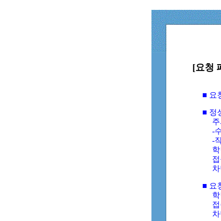
[요청 
■ 
■ 
주
-수
-
학
접
차
■ 요
학번
접속
차단