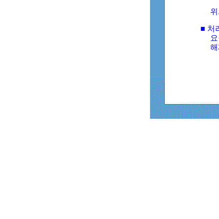
위
■ 처
요
해