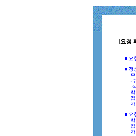
[요청 
■ 
■ 
주
-수
-
학
접
차
■ 요
학번
접속
차단