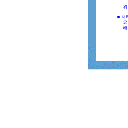
위
■ 처
요
해