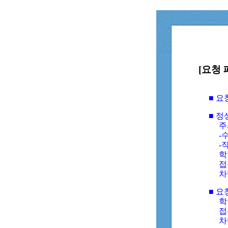
[요청 
■ 
■ 
주
-수
-
학
접
차
■ 요
학번
접속
차단