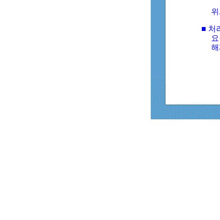
위
■ 처
요
해