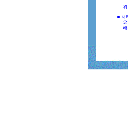
위
■ 처
요
해