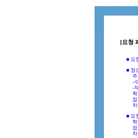
[요청 
■ 
■ 
주
-수
-
학
접
차
■ 요
학번
접속
차단