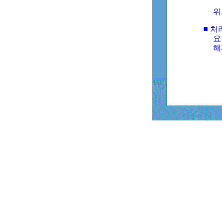
위
■ 처
요
해