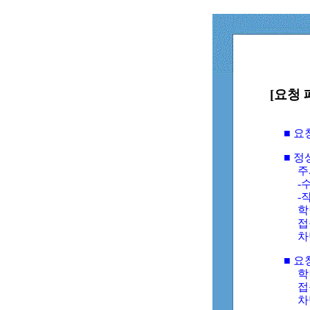
[요청 
■ 
■ 
주
-수
-
학
접
차
■ 요
학번
접속
차단